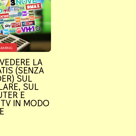
EAMING
VEDERE LA
TIS (SENZA
ER) SUL
LARE, SUL
TER E
 TV IN MODO
E