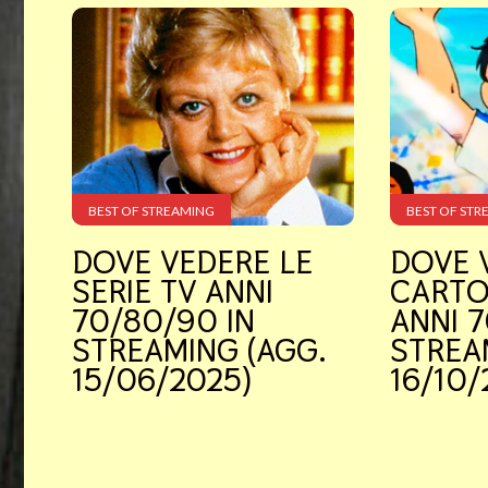
About
Cookie
Privacy
Policy
BEST OF STREAMING
BEST OF STR
DOVE VEDERE LE
DOVE 
SERIE TV ANNI
CARTO
70/80/90 IN
ANNI 7
STREAMING (AGG.
STREA
15/06/2025)
16/10/