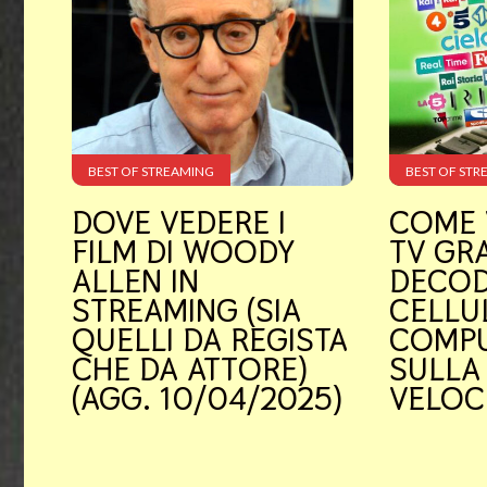
c’è?
Viaggi
Tecnologia
Psicologia
BEST OF STREAMING
BEST OF STR
DOVE VEDERE I
COME 
Relazioni
FILM DI WOODY
TV GRA
Sesso
ALLEN IN
DECOD
STREAMING (SIA
CELLU
Speciali
QUELLI DA REGISTA
COMPU
CHE DA ATTORE)
SULLA
How
(AGG. 10/04/2025)
VELOC
To
Do