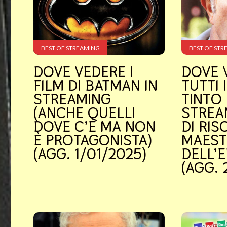
Spettacoli
Streaming
BEST OF STREAMING
BEST OF STR
Tv
DOVE VEDERE I
DOVE 
FILM DI BATMAN IN
TUTTI I
Cultura
STREAMING
TINTO 
(ANCHE QUELLI
STREA
Storia
DOVE C’È MA NON
DI RIS
Misteri
È PROTAGONISTA)
MAES
(AGG. 1/01/2025)
DELL’
Curiosità
(AGG. 
Che
differenza