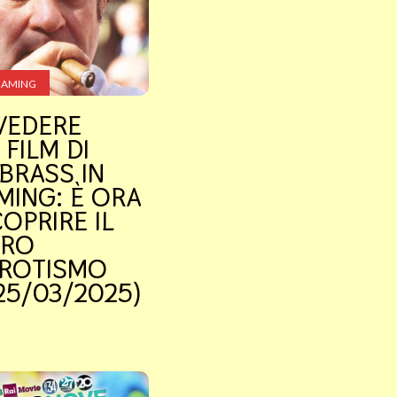
EAMING
VEDERE
 FILM DI
BRASS IN
MING: È ORA
COPRIRE IL
TRO
EROTISMO
25/03/2025)