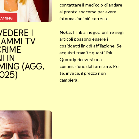
contattare il medico o di andare
al pronto soccorso per avere
informazioni più corrette.
EAMING
VEDERE I
Nota:
I link ai negozi online negli
AMMI TV
articoli possono essere i
cosiddetti link di affiliazione. Se
CRIME
acquisti tramite questi link,
I IN
Quootip riceverà una
MING (AGG.
commissione dal fornitore. Per
025)
te, invece, il prezzo non
cambierà.