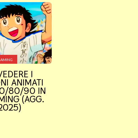
EAMING
VEDERE I
NI ANIMATI
0/80/90 IN
MING (AGG.
2025)