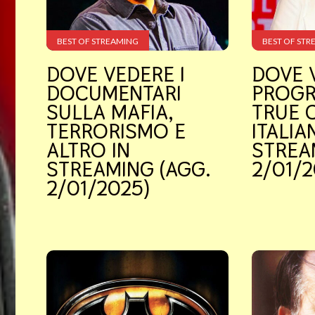
BEST OF STREAMING
BEST OF STR
DOVE VEDERE I
DOVE 
DOCUMENTARI
PROGR
SULLA MAFIA,
TRUE 
TERRORISMO E
ITALIAN
ALTRO IN
STREA
STREAMING (AGG.
2/01/2
2/01/2025)
Attualità
Benessere