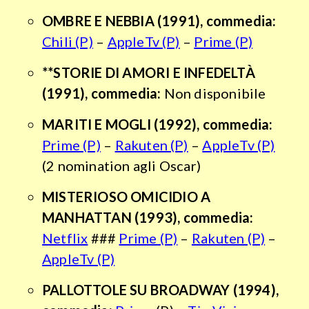
OMBRE E NEBBIA
(1991), commedia:
Chili (P)
–
AppleTv (P)
–
Prime (P)
**STORIE DI AMORI E INFEDELTÀ
(1991), commedia:
Non disponibile
MARITI E MOGLI
(1992), commedia:
Prime (P)
–
Rakuten (P)
–
AppleTv (P)
(2 nomination agli Oscar)
MISTERIOSO OMICIDIO A
MANHATTAN
(1993), commedia:
Netflix
###
Prime (P)
–
Rakuten (P)
–
AppleTv (P)
PALLOTTOLE SU BROADWAY
(1994),