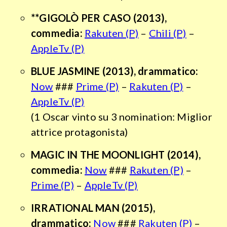
**GIGOLÒ PER CASO (2013),
commedia:
Rakuten (P)
–
Chili (P)
–
AppleTv (P)
BLUE JASMINE
(2013), drammatico:
Now
###
Prime (P)
–
Rakuten (P)
–
AppleTv (P)
(1 Oscar vinto su 3 nomination: Miglior
attrice protagonista)
MAGIC IN THE MOONLIGHT
(2014),
commedia:
Now
###
Rakuten (P)
–
Prime (P)
–
AppleTv (P)
IRRATIONAL MAN
(2015),
drammatico:
Now
###
Rakuten (P)
–