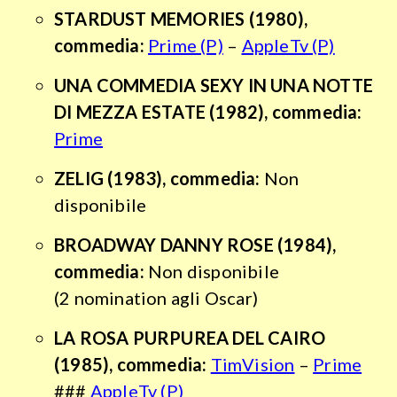
STARDUST MEMORIES
(1980),
commedia:
Prime (P)
–
AppleTv (P)
UNA COMMEDIA SEXY IN UNA NOTTE
DI MEZZA ESTATE
(1982), commedia:
Prime
ZELIG
(1983), commedia:
Non
disponibile
BROADWAY DANNY ROSE
(1984),
commedia:
Non disponibile
(2 nomination agli Oscar)
LA ROSA PURPUREA DEL CAIRO
(1985), commedia:
TimVision
–
Prime
###
AppleTv (P)