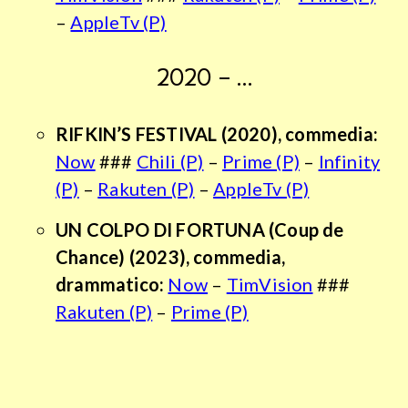
–
AppleTv (P)
2020 – …
RIFKIN’S FESTIVAL
(2020), commedia:
Now
###
Chili (P)
–
Prime (P)
–
Infinity
(P)
–
Rakuten (P)
–
AppleTv (P)
UN COLPO DI FORTUNA (Coup de
Chance) (2023), commedia,
drammatico:
Now
–
TimVision
###
Rakuten (P)
–
Prime (P)