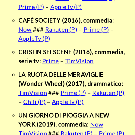
Prime (P)
–
AppleTv (P)
CAFÉ SOCIETY
(2016), commedia:
Now
###
Rakuten (P)
–
Prime (P)
–
AppleTv (P)
CRISI IN SEI SCENE (2016), commedia,
serie tv:
Prime
–
TimVision
LA RUOTA DELLE MERAVIGLIE
(Wonder Wheel)
(2017), drammatico:
TimVision
###
Prime (P)
–
Rakuten (P)
–
Chili (P)
–
AppleTv (P)
UN GIORNO DI PIOGGIA A NEW
YORK
(2019), commedia:
Now
–
TimVision
###
Rakuten (P)
–
Prime (P)