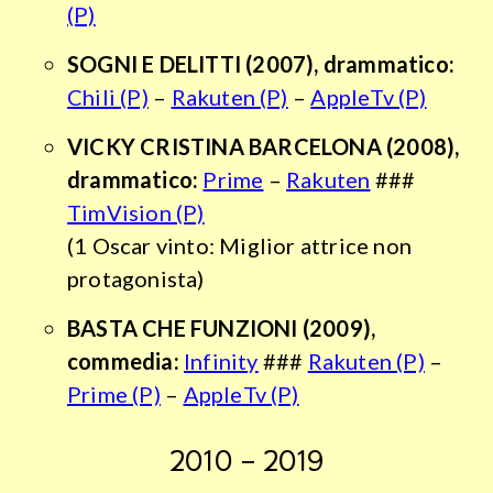
(P)
SOGNI E DELITTI
(2007), drammatico:
Chili (P)
–
Rakuten (P)
–
AppleTv (P)
VICKY CRISTINA BARCELONA
(2008),
drammatico:
Prime
–
Rakuten
###
TimVision (P)
(1 Oscar vinto: Miglior attrice non
protagonista)
BASTA CHE FUNZIONI
(2009),
commedia:
Infinity
###
Rakuten (P)
–
Prime (P)
–
AppleTv (P)
2010 – 2019