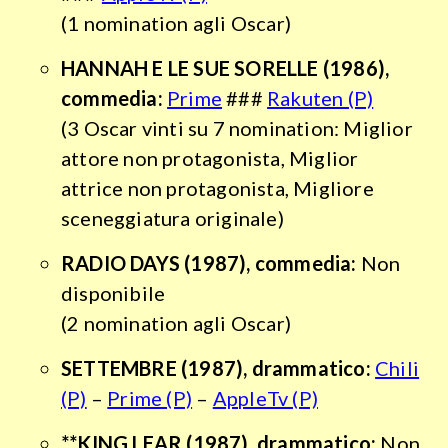
(1 nomination agli Oscar)
HANNAH E LE SUE SORELLE
(1986),
commedia:
Prime
###
Rakuten (P)
(3 Oscar vinti su 7 nomination: Miglior
attore non protagonista, Miglior
attrice non protagonista, Migliore
sceneggiatura originale)
RADIO DAYS
(1987), commedia:
Non
disponibile
(2 nomination agli Oscar)
SETTEMBRE
(1987), drammatico:
Chili
(P)
–
Prime (P)
–
AppleTv (P)
**KING LEAR (1987), drammatico:
Non