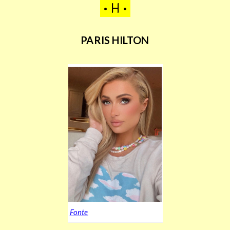
• H •
PARIS HILTON
Fonte