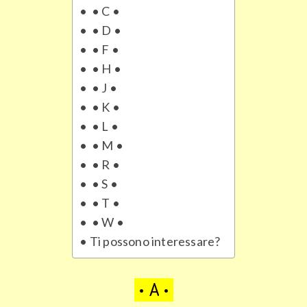
• C •
• D •
• F •
• H •
• J •
• K •
• L •
• M •
• R •
• S •
• T •
• W •
Ti possono interessare?
• A •