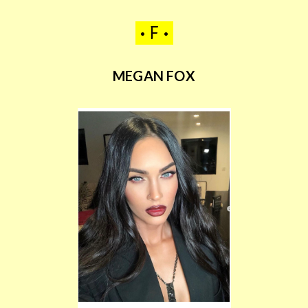
• F •
MEGAN FOX