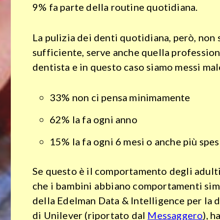
Che
9% fa parte della routine quotidiana.
differenza
La pulizia dei denti quotidiana, però, non
c’è?
sufficiente, serve anche quella profession
dentista e in questo caso siamo messi mal
Viaggi
Tecnologia
33% non ci pensa minimamente
Psicologia
62% la fa ogni anno
Relazioni
15% la fa ogni 6 mesi o anche più spe
Sesso
Se questo è il comportamento degli adulti
che i bambini abbiano comportamenti simi
Speciali
della Edelman Data & Intelligence per la 
How
di Unilever (riportato dal
Messaggero
), h