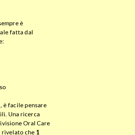
 sempre è
ale fatta dal
e:
sso
, è facile pensare
li. Una ricerca
divisione Oral Care
a rivelato che
1