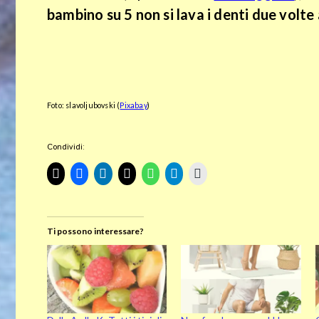
bambino su 5 non si lava i denti due volte 
To
Do
About
Foto: slavoljubovski (
Pixabay
)
Cookie
Condividi:
Privacy
Policy
Ti possono interessare?