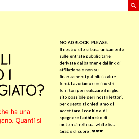
NO ADBLOCK, PLEASE!
Il nostro sito si basa unicamente
LI
sulle entrate pubblicitarie
derivate dai banner e dai link di
 I
affiliazione e non su
finanziamenti pubblici o altre
GIATO?
fonti. Lavoriamo con i nostri
fornitori per realizzare il miglior
sito possibile per i nostri lettori,
per questo
ti chiediamo di
che ha una
accettare i cookie e di
spegnere l’adblock
o di
gano. Quanti si
metterci nella tua white list.
Grazie di cuore! ❤❤❤