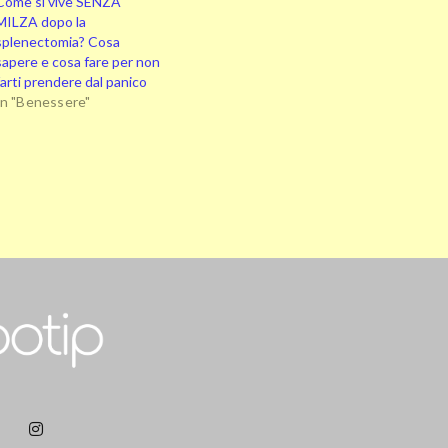
Come si vive SENZA
MILZA dopo la
splenectomia? Cosa
sapere e cosa fare per non
farti prendere dal panico
In "Benessere"