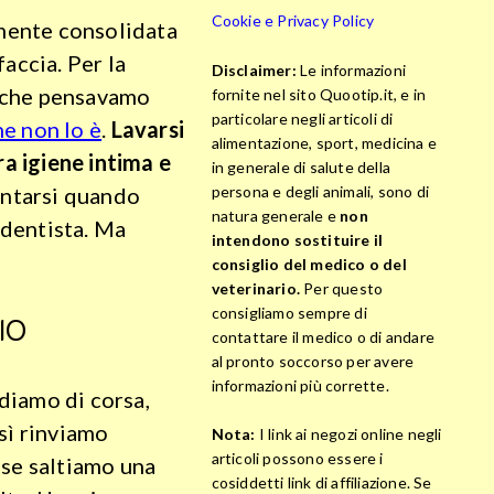
Cookie e Privacy Policy
lmente consolidata
accia. Per la
Disclaimer:
Le informazioni
ne che pensavamo
fornite nel sito Quootip.it, e in
particolare negli articoli di
e non lo è
.
Lavarsi
alimentazione, sport, medicina e
ra igiene intima e
in generale di salute della
persona e degli animali, sono di
entarsi quando
natura generale e
non
 dentista. Ma
intendono sostituire il
consiglio del medico o del
veterinario.
Per questo
consigliamo sempre di
IO
contattare il medico o di andare
al pronto soccorso per avere
informazioni più corrette.
ndiamo di corsa,
sì rinviamo
Nota:
I link ai negozi online negli
articoli possono essere i
 se saltiamo una
cosiddetti link di affiliazione. Se