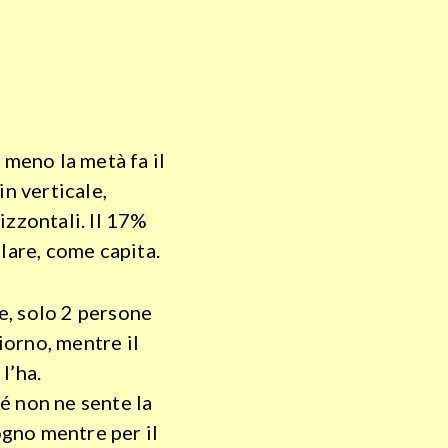
 meno la metà fa il
in verticale,
izzontali. Il 17%
lare, come capita.
le, solo 2 persone
giorno, mentre il
l’ha.
hé non ne sente la
ogno mentre per il