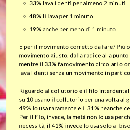
33% lava i denti per almeno 2 minuti
Attualità
48% li lava per 1 minuto
Benessere
19% anche per meno di 1 minuto
Spettacoli
Streaming
E per il movimento corretto da fare? Più o
movimento giusto, dalla radice alla punto 
Tv
mentre il 33% fa movimento circolari o or
lava i denti senza un movimento in partico
Cultura
Storia
Riguardo al collutorio e il filo interdenta
su 10 usano il collutorio per una volta al 
Misteri
49% lo usa raramente e il 31% neanche ce 
Curiosità
Per il filo, invece, la metà non lo usa perc
necessità, il 41% invece lo usa solo al bis