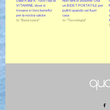
Dalla A alla K: Tutti i tipi di
Non fare lo zozzone! Usa
VITAMINE, dove si
un BIDET PORTATILE per
trovano e i loro benefici
pulirti quando sei fuori
per la nostra salute
casa
In "Benessere"
In "Tecnologia"