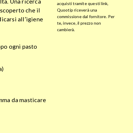
lta. Una ricerca
acquisti tramite questi link,
 scoperto che il
Quootip riceverà una
commissione dal fornitore. Per
icarsi all’igiene
te, invece, il prezzo non
cambierà.
dopo ogni pasto
a)
mma da masticare