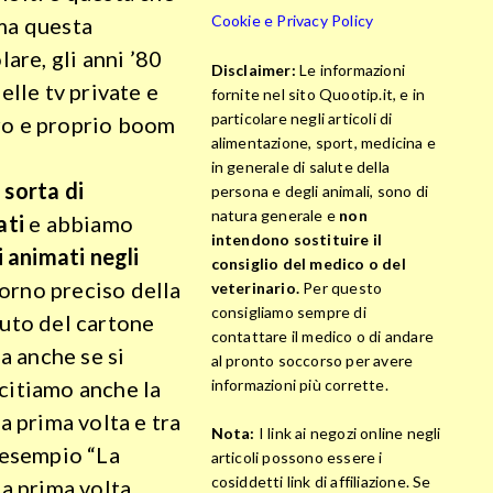
Cookie e Privacy Policy
 ma questa
are, gli anni ’80
Disclaimer:
Le informazioni
elle tv private e
fornite nel sito Quootip.it, e in
particolare negli articoli di
vero e proprio boom
alimentazione, sport, medicina e
in generale di salute della
 sorta di
persona e degli animali, sono di
natura generale e
non
ati
e abbiamo
intendono sostituire il
i animati negli
consiglio del medico o del
giorno preciso della
veterinario.
Per questo
consigliamo sempre di
luto del cartone
contattare il medico o di andare
sa anche se si
al pronto soccorso per avere
informazioni più corrette.
citiamo anche la
a prima volta e tra
Nota:
I link ai negozi online negli
 esempio “La
articoli possono essere i
cosiddetti link di affiliazione. Se
la prima volta