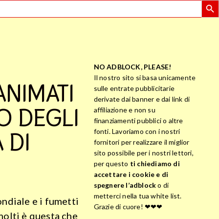
NO ADBLOCK, PLEASE!
Il nostro sito si basa unicamente
ANIMATI
sulle entrate pubblicitarie
derivate dai banner e dai link di
CO DEGLI
affiliazione e non su
finanziamenti pubblici o altre
 DI
fonti. Lavoriamo con i nostri
fornitori per realizzare il miglior
sito possibile per i nostri lettori,
per questo
ti chiediamo di
accettare i cookie e di
spegnere l’adblock
o di
metterci nella tua white list.
ndiale e i fumetti
Grazie di cuore! ❤❤❤
molti è questa che