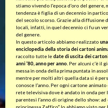
stiamo vivendo l’epoca d’oro del genere,
tendenza è figlia di un decennio in particol
del secolo scorso. Grazie alla diffusione d
locali, infatti, in quel decennio ci fu un 
del genere.
In questo articolo abbiamo realizzato
una
enciclopedia della storia dei cartoni anim
raccolto tutte le
date di uscita dei carton
anni ’80, anno per anno
. Per alcuni c’è il 
messa in onda della prima puntata in asso
mentre per molti altri quella data si è per
conosce l’anno. Per ogni cartone animato 
rete televisiva dove è andato in onda per l
parentesi l’anno di origine dello show: ad
principessa Zaffiro” lo abbiamo visto per 