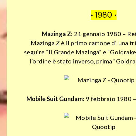
Storia
• 1980 •
Misteri
Mazinga Z:
21 gennaio 1980 – Ret
Curiosità
Mazinga Z è il primo cartone di una tr
seguire “Il Grande Mazinga” e “Goldrake”. 
Che
l’ordine è stato inverso, prima “Goldrake
differenza
c’è?
Mobile Suit Gundam:
9 febbraio 1980 – 
Viaggi
Tecnologia
Psicologia