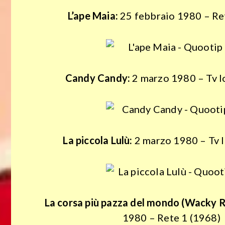
Relazioni
L’ape Maia:
25 febbraio 1980 – Re
Sesso
Speciali
Candy Candy:
2 marzo 1980 – Tv l
How
To
Do
La piccola Lulù:
2 marzo 1980 – Tv l
About
Cookie
La corsa più pazza del mondo (Wacky R
Privacy
1980 – Rete 1 (1968)