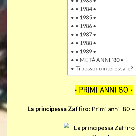
• 1983 •
• 1984 •
• 1985 •
• 1986 •
• 1987 •
• 1988 •
• 1989 •
• METÀ ANNI ’80 •
Ti possono interessare?
• PRIMI ANNI 80 •
La principessa Zaffiro:
Primi anni ’80 –