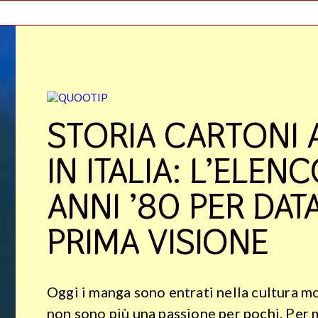
STORIA CARTONI 
IN ITALIA: L’ELEN
ANNI ’80 PER DATA
PRIMA VISIONE
Oggi i manga sono entrati nella cultura mo
non sono più una passione per pochi. Per 