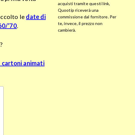
acquisti tramite questi link,
Quootip riceverà una
accolto le
date di
commissione dal fornitore. Per
te, invece, il prezzo non
’60/’70
.
cambierà.
?
 cartoni animati