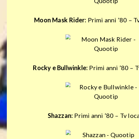
Moon Mask Rider:
Primi anni ’80 – Tv
Attualità
Rocky e Bullwinkle:
Primi anni ’80 – T
Benessere
Spettacoli
Streaming
Shazzan:
Primi anni ’80 – Tv loc
Tv
Cultura