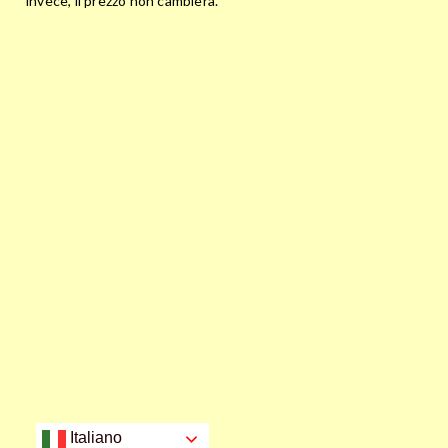
invece, il prezzo non cambierà.
Italiano