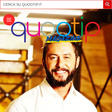
Search
for: