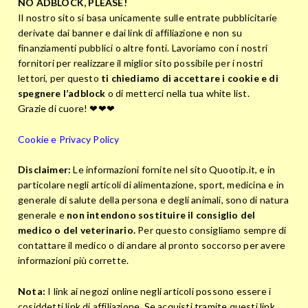
NO ADBLOCK, PLEASE!
Il nostro sito si basa unicamente sulle entrate pubblicitarie
derivate dai banner e dai link di affiliazione e non su
finanziamenti pubblici o altre fonti. Lavoriamo con i nostri
fornitori per realizzare il miglior sito possibile per i nostri
lettori, per questo
ti chiediamo di accettare i cookie e di
spegnere l’adblock
o di metterci nella tua white list.
Grazie di cuore! ❤❤❤
Cookie e Privacy Policy
Disclaimer:
Le informazioni fornite nel sito Quootip.it, e in
particolare negli articoli di alimentazione, sport, medicina e in
generale di salute della persona e degli animali, sono di natura
generale e
non intendono sostituire il consiglio del
medico o del veterinario.
Per questo consigliamo sempre di
contattare il medico o di andare al pronto soccorso per avere
informazioni più corrette.
Nota:
I link ai negozi online negli articoli possono essere i
cosiddetti link di affiliazione. Se acquisti tramite questi link,